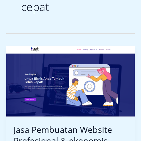
cepat
Jasa
Pembuatan
Website
Profesional
&
ekonomis
–
Soeh
Studio
Jasa Pembuatan Website
Profesional & ekonomis –