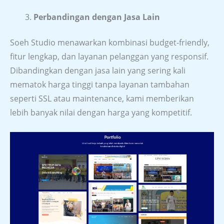
Perbandingan dengan Jasa Lain
Soeh Studio menawarkan kombinasi budget-friendly,
fitur lengkap, dan layanan pelanggan yang responsif.
Dibandingkan dengan jasa lain yang sering kali
mematok harga tinggi tanpa layanan tambahan
seperti SSL atau maintenance, kami memberikan
lebih banyak nilai dengan harga yang kompetitif.