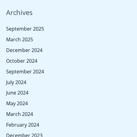
a
Archives
r
c
September 2025
h
March 2025
f
December 2024
o
October 2024
r
September 2024
:
July 2024
June 2024
May 2024
March 2024
February 2024
December 2023