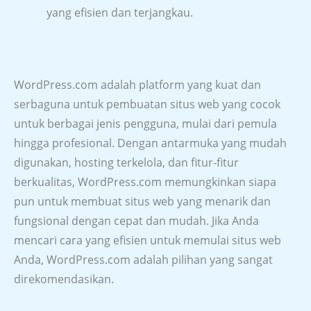
yang efisien dan terjangkau.
WordPress.com adalah platform yang kuat dan
serbaguna untuk pembuatan situs web yang cocok
untuk berbagai jenis pengguna, mulai dari pemula
hingga profesional. Dengan antarmuka yang mudah
digunakan, hosting terkelola, dan fitur-fitur
berkualitas, WordPress.com memungkinkan siapa
pun untuk membuat situs web yang menarik dan
fungsional dengan cepat dan mudah. Jika Anda
mencari cara yang efisien untuk memulai situs web
Anda, WordPress.com adalah pilihan yang sangat
direkomendasikan.