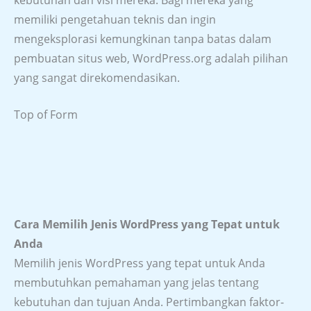
kebutuhan dan visi mereka. Bagi mereka yang
memiliki pengetahuan teknis dan ingin
mengeksplorasi kemungkinan tanpa batas dalam
pembuatan situs web, WordPress.org adalah pilihan
yang sangat direkomendasikan.
Top of Form
Cara Memilih Jenis WordPress yang Tepat untuk
Anda
Memilih jenis WordPress yang tepat untuk Anda
membutuhkan pemahaman yang jelas tentang
kebutuhan dan tujuan Anda. Pertimbangkan faktor-