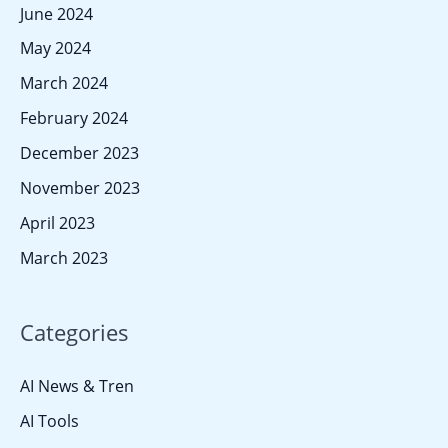
June 2024
May 2024
March 2024
February 2024
December 2023
November 2023
April 2023
March 2023
Categories
AI News & Tren
AI Tools