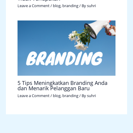
Leave a Comment
/
blog
,
branding
/ By
suhri
5 Tips Meningkatkan Branding Anda
dan Menarik Pelanggan Baru
Leave a Comment
/
blog
,
branding
/ By
suhri