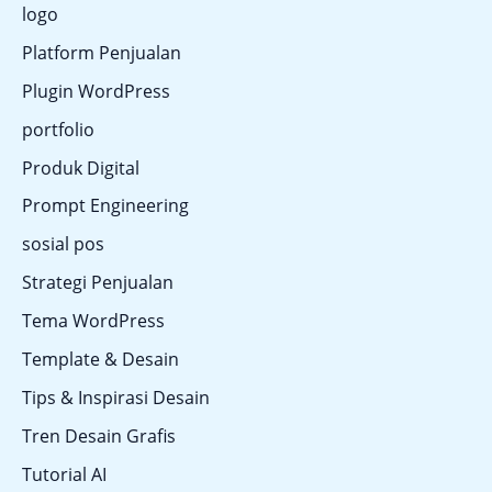
logo
Platform Penjualan
Plugin WordPress
portfolio
Produk Digital
Prompt Engineering
sosial pos
Strategi Penjualan
Tema WordPress
Template & Desain
Tips & Inspirasi Desain
Tren Desain Grafis
Tutorial AI