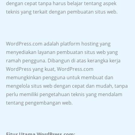
dengan cepat tanpa harus belajar tentang aspek
teknis yang terkait dengan pembuatan situs web.
WordPress.com adalah platform hosting yang
menyediakan layanan pembuatan situs web yang
ramah pengguna. Dibangun di atas kerangka kerja
WordPress yang kuat, WordPress.com
memungkinkan pengguna untuk membuat dan
mengelola situs web dengan cepat dan mudah, tanpa
perlu memiliki pengetahuan teknis yang mendalam
tentang pengembangan web.
Fitur Utama WordPress.com: