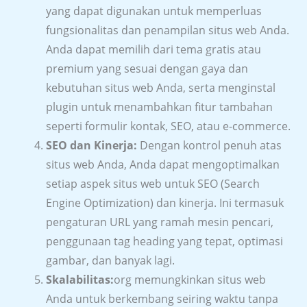
yang dapat digunakan untuk memperluas
fungsionalitas dan penampilan situs web Anda.
Anda dapat memilih dari tema gratis atau
premium yang sesuai dengan gaya dan
kebutuhan situs web Anda, serta menginstal
plugin untuk menambahkan fitur tambahan
seperti formulir kontak, SEO, atau e-commerce.
SEO dan Kinerja:
Dengan kontrol penuh atas
situs web Anda, Anda dapat mengoptimalkan
setiap aspek situs web untuk SEO (Search
Engine Optimization) dan kinerja. Ini termasuk
pengaturan URL yang ramah mesin pencari,
penggunaan tag heading yang tepat, optimasi
gambar, dan banyak lagi.
Skalabilitas:
org memungkinkan situs web
Anda untuk berkembang seiring waktu tanpa