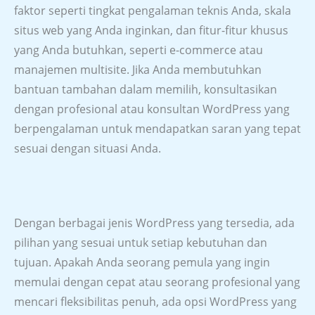
faktor seperti tingkat pengalaman teknis Anda, skala
situs web yang Anda inginkan, dan fitur-fitur khusus
yang Anda butuhkan, seperti e-commerce atau
manajemen multisite. Jika Anda membutuhkan
bantuan tambahan dalam memilih, konsultasikan
dengan profesional atau konsultan WordPress yang
berpengalaman untuk mendapatkan saran yang tepat
sesuai dengan situasi Anda.
Dengan berbagai jenis WordPress yang tersedia, ada
pilihan yang sesuai untuk setiap kebutuhan dan
tujuan. Apakah Anda seorang pemula yang ingin
memulai dengan cepat atau seorang profesional yang
mencari fleksibilitas penuh, ada opsi WordPress yang