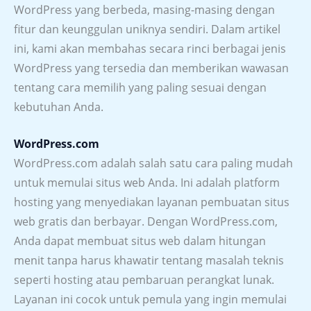
WordPress yang berbeda, masing-masing dengan
fitur dan keunggulan uniknya sendiri. Dalam artikel
ini, kami akan membahas secara rinci berbagai jenis
WordPress yang tersedia dan memberikan wawasan
tentang cara memilih yang paling sesuai dengan
kebutuhan Anda.
WordPress.com
WordPress.com adalah salah satu cara paling mudah
untuk memulai situs web Anda. Ini adalah platform
hosting yang menyediakan layanan pembuatan situs
web gratis dan berbayar. Dengan WordPress.com,
Anda dapat membuat situs web dalam hitungan
menit tanpa harus khawatir tentang masalah teknis
seperti hosting atau pembaruan perangkat lunak.
Layanan ini cocok untuk pemula yang ingin memulai