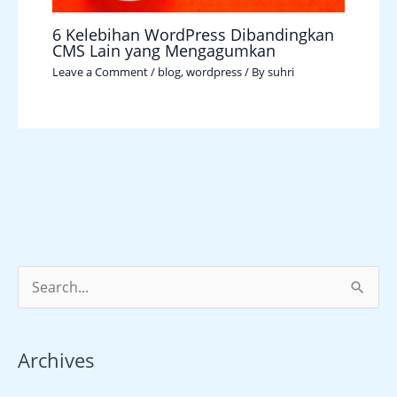
6 Kelebihan WordPress Dibandingkan
CMS Lain yang Mengagumkan
Leave a Comment
/
blog
,
wordpress
/ By
suhri
S
e
a
Archives
r