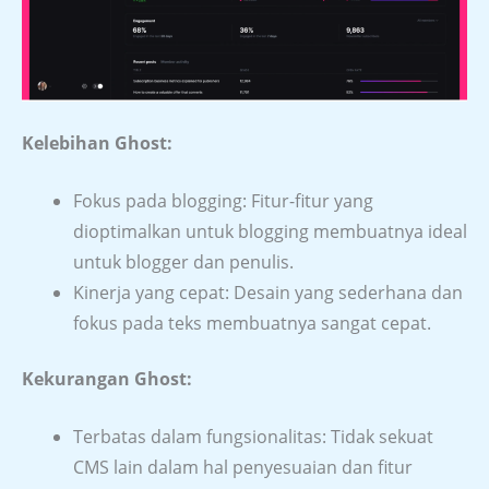
Kelebihan Ghost:
Fokus pada blogging: Fitur-fitur yang
dioptimalkan untuk blogging membuatnya ideal
untuk blogger dan penulis.
Kinerja yang cepat: Desain yang sederhana dan
fokus pada teks membuatnya sangat cepat.
Kekurangan Ghost:
Terbatas dalam fungsionalitas: Tidak sekuat
CMS lain dalam hal penyesuaian dan fitur