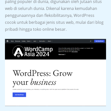
paling populer di dunia, digunakan oleh jutaan situs
web di seluruh dunia. Dikenal karena kemudahan
penggunaannya dan fleksibilitasnya, WordPress
cocok untuk berbagai jenis situs web, mulai dari blog
pribadi hingga toko online besar.