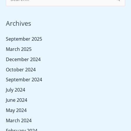
e
a
Archives
r
c
September 2025
h
March 2025
f
December 2024
o
October 2024
r
September 2024
:
July 2024
June 2024
May 2024
March 2024
February 2024