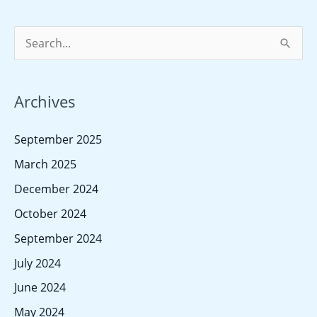
S
e
a
Archives
r
c
September 2025
h
March 2025
f
December 2024
o
October 2024
r
September 2024
:
July 2024
June 2024
May 2024