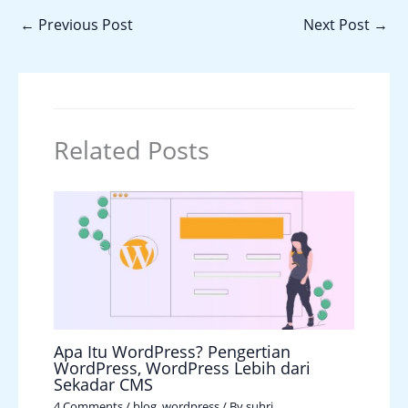
←
Previous Post
Next Post
→
Related Posts
Apa Itu WordPress? Pengertian
WordPress, WordPress Lebih dari
Sekadar CMS
4 Comments
/
blog
,
wordpress
/ By
suhri