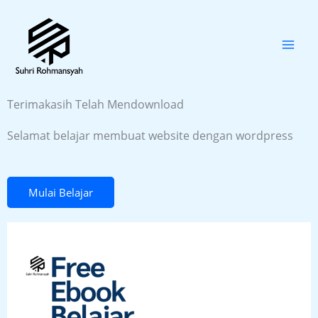
Skip
to
content
Terimakasih Telah Mendownload
Selamat belajar membuat website dengan wordpress
Mulai Belajar