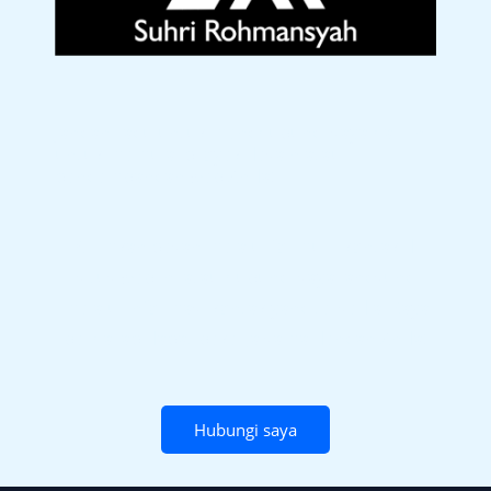
Jangan ragu untuk menghubungi saya hari ini
untuk memulai proyek desain atau
pengembangan web Anda!
Kirimkan pesan melalui formulir kontak di
situs web ini atau hubungi saya langsung
melalui informasi kontak yang tersedia. Saya
berharap dapat bekerja sama dengan Anda!
Hubungi saya